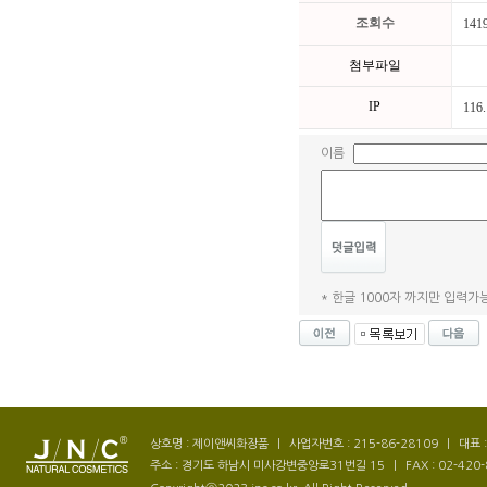
조회수
141
첨부파일
IP
116.
이름
* 한글 1000자 까지만 입력가능
상호명 : 제이앤씨화장품
|
사업자번호 : 215-86-28109
|
대표 
주소 : 경기도 하남시 미사강변중앙로31번길 15
|
FAX : 02-420