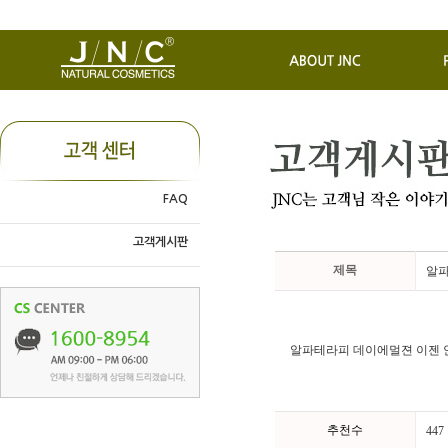
FAQ
고객게시판
제목
알
알파테라피 데이에멀젼 이젠 안
추천수
447