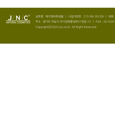
상호명 : 제이앤씨화장품
|
사업자번호 : 215-86-28109
|
대표 
주소 : 경기도 하남시 미사강변중앙로31번길 15
|
FAX : 02-420
Copyrightⓒ2023 jnc.co.kr. All Right Reserved.