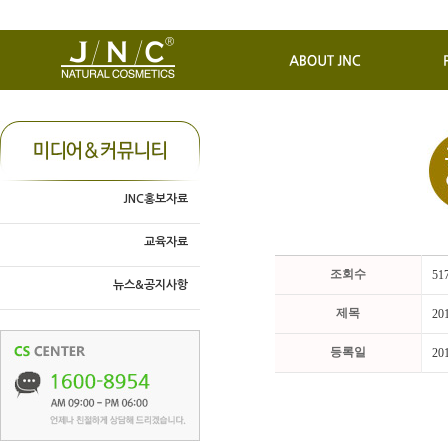
JNC홍보자료
교육자료
조회수
51
뉴스&공지사항
제목
2
등록일
20